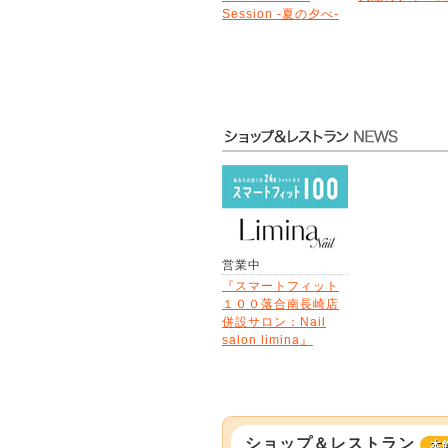
Session -夏の夕べ-
営業中
『スマートフィット
１００落合南長崎店
併設サロン：Nail
salon limina』
ショップ＆レストラン
本