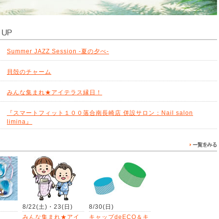
PICK UP！
Summer JAZZ Session -夏の夕べ-
貝殻のチャーム
みんな集まれ★アイテラス縁日！
『スマートフィット１００落合南長崎店 併設サロン：Nail salon
limina』
イベントNEWS
8/22(土)・23(日)
8/30(日)
ム
みんな集まれ★アイ
キャップdeECO＆キ