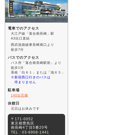
電車でのアクセス
大江戸線「落合南長崎」駅
A3出口直結
西武池袋線東長崎南口より
徒歩7分
バスでのアクセス
バス停「落合南長崎駅前」より
徒歩1分
系統「白６１」または「池６５」
※新宿西口行きのバスは
停まりません
一覧をみる
駐車場
140台完備
休館日
元日はお休みです
〒171-0052
東京都豊島区
南長崎4丁目5番20号
TEL : 03-6908-1441