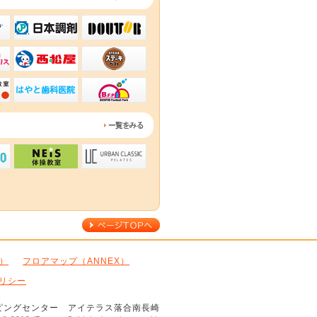
長崎駅前店
サーティワンアイスクリーム iTerrace落合南長崎店
日本調剤 落合南長崎薬局
ドトールコーヒーショップ
こども写真城 スタジオアリス 落合南長崎店
西松屋チェーン アイテラス落合南長崎店
ステーキガスト 落合南長崎店
SCHOOL ＆ STUDIO
ソラアカデミー
ベネッセの英語教室 BE studio
はやと歯科医院
BONFIM Football Park 落合南長崎
一覧をみる
プ アイテラスアネックス落合南長崎店
スマートフィット１００落合南長崎店 併設サロン：Nail salon limina
ネイス体操教室
アーバンクラシックピラティス
ページTOPへ
）
フロアマップ（ANNEX）
リシー
ピングセンター アイテラス落合南長崎