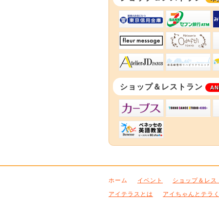
東京信用金庫椎名
セ
フルール メサージ
西
アトリエJDパリ 落合南
南
ショップ＆レストラン
AN
カーブス アイテラ
ト
ベネッセの英語教室 B
ホーム
イベント
ショップ＆レス
アイテラスとは
アイちゃんとテラ